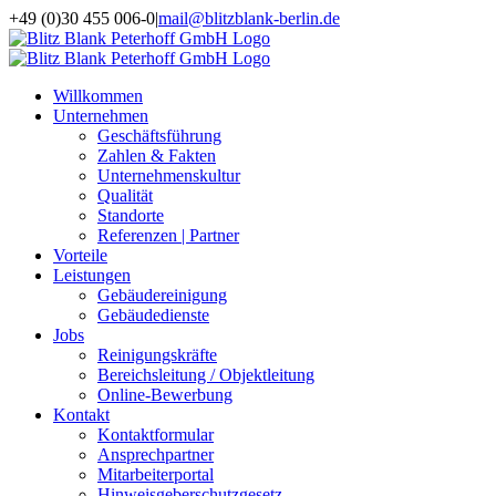
Zum
+49 (0)30 455 006-0
|
mail@blitzblank-berlin.de
Inhalt
springen
Willkommen
Unternehmen
Geschäftsführung
Zahlen & Fakten
Unternehmenskultur
Qualität
Standorte
Referenzen | Partner
Vorteile
Leistungen
Gebäudereinigung
Gebäudedienste
Jobs
Reinigungskräfte
Bereichsleitung / Objektleitung
Online-Bewerbung
Kontakt
Kontaktformular
Ansprechpartner
Mitarbeiterportal
Hinweisgeberschutzgesetz