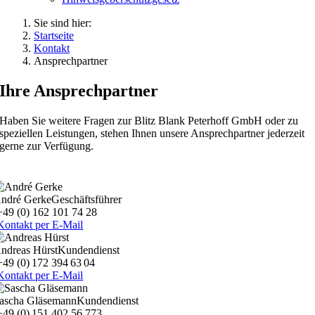
Sie sind hier:
Startseite
Kontakt
Ansprechpartner
Ihre Ansprechpartner
Haben Sie weitere Fragen zur Blitz Blank Peterhoff GmbH oder zu
speziellen Leistungen, stehen Ihnen unsere Ansprechpartner jederzeit
gerne zur Verfügung.
ndré Gerke
Geschäftsführer
+49 (0) 162 101 74 28
Kontakt per E-Mail
ndreas Hürst
Kundendienst
+49 (0) 172 394 63 04
Kontakt per E-Mail
ascha Gläsemann
Kundendienst
+49 (0) 151 402 56 773