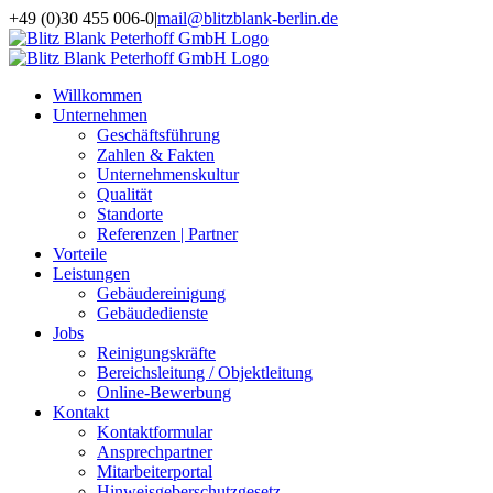
Zum
+49 (0)30 455 006-0
|
mail@blitzblank-berlin.de
Inhalt
springen
Willkommen
Unternehmen
Geschäftsführung
Zahlen & Fakten
Unternehmenskultur
Qualität
Standorte
Referenzen | Partner
Vorteile
Leistungen
Gebäudereinigung
Gebäudedienste
Jobs
Reinigungskräfte
Bereichsleitung / Objektleitung
Online-Bewerbung
Kontakt
Kontaktformular
Ansprechpartner
Mitarbeiterportal
Hinweisgeberschutzgesetz