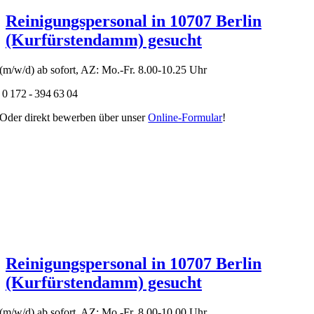
Reinigungspersonal in 10707 Berlin
(Kurfürstendamm) gesucht
(m/w/d) ab sofort, AZ: Mo.-Fr. 8.00-10.25 Uhr
0 172 - 394 63 04
Oder direkt bewerben über unser
Online-Formular
!
Reinigungspersonal in 10707 Berlin
(Kurfürstendamm) gesucht
(m/w/d) ab sofort, AZ: Mo.-Fr. 8.00-10.00 Uhr