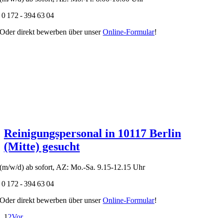
0 172 - 394 63 04
Oder direkt bewerben über unser
Online-Formular
!
Reinigungspersonal in 10117 Berlin
(Mitte) gesucht
(m/w/d) ab sofort, AZ: Mo.-Sa. 9.15-12.15 Uhr
0 172 - 394 63 04
Oder direkt bewerben über unser
Online-Formular
!
1
2
Vor