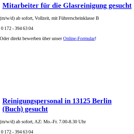
Mitarbeiter für die Glasreinigung gesucht
(m/w/d) ab sofort, Vollzeit, mit Führerscheinklasse B
0 172 - 394 63 04
Oder direkt bewerben über unser
Online-Formular
!
Reinigungspersonal in 13125 Berlin
(Buch) gesucht
(m/w/d) ab sofort, AZ: Mo.-Fr. 7.00-8.30 Uhr
0 172 - 394 63 04