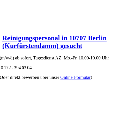
Reinigungspersonal in 10707 Berlin
(Kurfürstendamm) gesucht
(m/w/d) ab sofort, Tagesdienst AZ: Mo.-Fr. 10.00-19.00 Uhr
0 172 - 394 63 04
Oder direkt bewerben über unser
Online-Formular
!