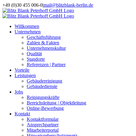
Zum
+49 (0)30 455 006-0
|
mail@blitzblank-berlin.de
Inhalt
springen
Willkommen
Unternehmen
Geschäftsführung
Zahlen & Fakten
Unternehmenskultur
Qualität
Standorte
Referenzen | Partner
Vorteile
Leistungen
Gebäudereinigung
Gebäudedienste
Jobs
Reinigungskräfte
Bereichsleitung / Objektleitung
Online-Bewerbung
Kontakt
Kontaktformular
Ansprechpartner
Mitarbeiterportal
Hinweisgeberschutzgesetz